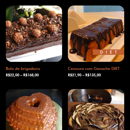
Bolo de brigadeiro
Cenoura com Ganache DIET
R$
22,00
–
R$
168,00
R$
21,90
–
R$
135,00