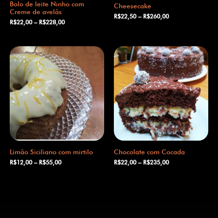
Bolo de leite Ninho com
Cheesecake
Creme de avelãs
R$
22,50
–
R$
260,00
R$
22,00
–
R$
228,00
Limão Siciliano com mirtilo
Chocolate com Cocada
R$
12,00
–
R$
55,00
R$
22,00
–
R$
235,00