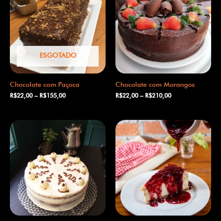
ESGOTADO
Chocolate com Paçoca
Chocolate com Morangos
R$
22,00
–
R$
155,00
R$
22,00
–
R$
210,00