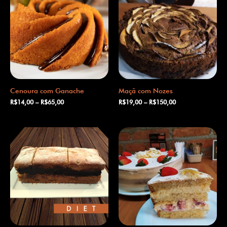
Cenoura com Ganache
Maçã com Nozes
R$
14,00
–
R$
65,00
R$
19,00
–
R$
150,00