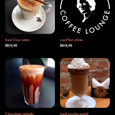
Iced Chai Latte
iced flat white
R$
19,90
R$
18,90
Chocolate gelado
iced mocha avelã