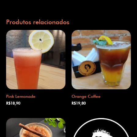
Produtos relacionados
Pink Lemonade
Orange Coffee
R$
18,90
R$
19,80