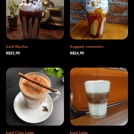
Iced Mocha
frappeé caramelo
R$
25,90
R$
24,90
Iced Chai Latte
Iced Latte