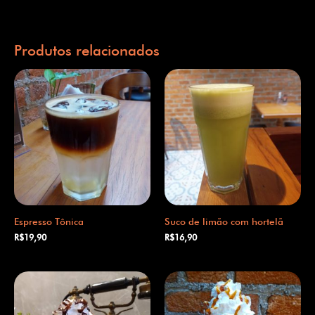
Produtos relacionados
Espresso Tônica
Suco de limão com hortelã
R$
19,90
R$
16,90